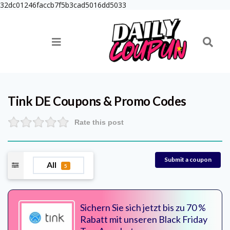
32dc01246faccb7f5b3cad5016dd5033
Tink DE
Coupons & Promo Codes
Rate this post
Submit a coupon
All
5
Sichern Sie sich jetzt bis zu 70 %
Rabatt mit unseren Black Friday