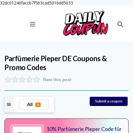
32dc01246faccb7f5b3cad5016dd5033
Parfümerie Pieper DE
Coupons &
Promo Codes
Rate this post
Submit a coupon
All
6
10% Parfümerie Pieper Code für